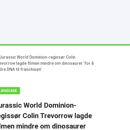
JENDISER
urassic World Dominion-
egissør Colin Trevorrow lagde
ilmen mindre om dinosaurer