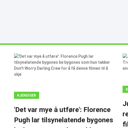
K
KJENDISER
J
'Det var mye å utføre': Florence
r
Pugh lar tilsynelatende bygones
f