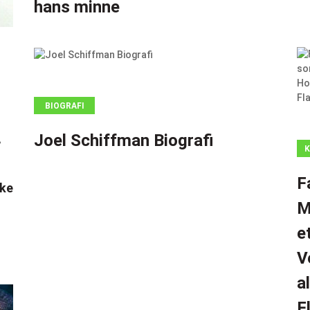
hans minne
BIOGRAFI
Joel Schiffman Biografi
K
F
kke
M
e
V
a
F