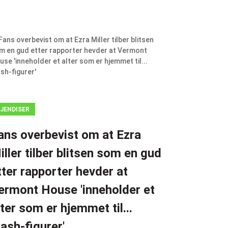
JENDISER
ans overbevist om at Ezra
iller tilber blitsen som en gud
tter rapporter hevder at
ermont House 'inneholder et
lter som er hjemmet til...
lash-figurer'